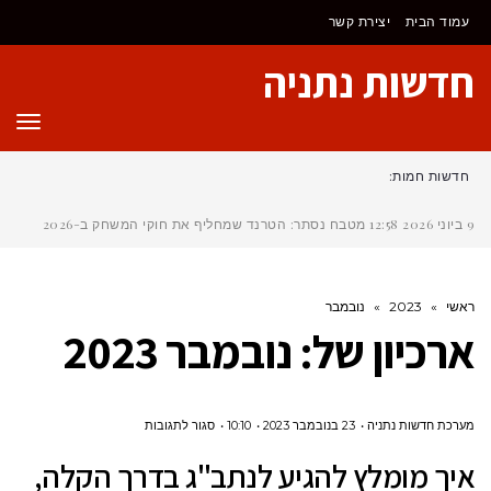
לתוכן
עמוד הבית
יצירת קשר
חדשות נתניה
תפר
חדשות חמות:
9 ביוני 2026
12:58
מטבח נסתר: הטרנד שמחליף את חוקי המשחק ב-2026
ראשי
»
2023
»
נובמבר
ארכיון של:
נובמבר 2023
על
מערכת חדשות נתניה
23 בנובמבר 2023
10:10
סגור לתגובות
איך
איך מומלץ להגיע לנתב"ג בדרך הקלה,
מומלץ