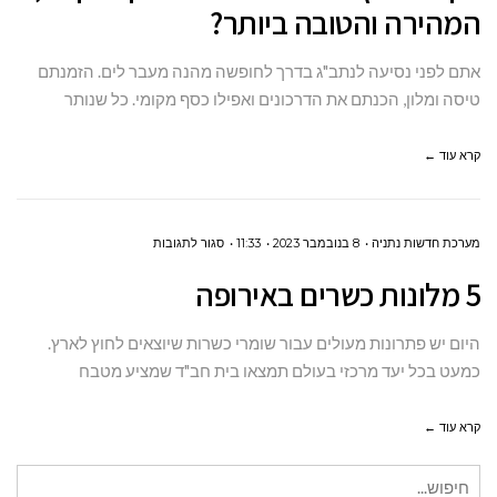
המהירה והטובה ביותר?
להגיע
לנתב"ג
אתם לפני נסיעה לנתב"ג בדרך לחופשה מהנה מעבר לים. הזמנתם
בדרך
טיסה ומלון, הכנתם את הדרכונים ואפילו כסף מקומי. כל שנותר
הקלה,
המהירה
קרא עוד ←
והטובה
ביותר?
על
מערכת חדשות נתניה
8 בנובמבר 2023
11:33
סגור לתגובות
5
5 מלונות כשרים באירופה
מלונות
כשרים
היום יש פתרונות מעולים עבור שומרי כשרות שיוצאים לחוץ לארץ.
באירופה
כמעט בכל יעד מרכזי בעולם תמצאו בית חב"ד שמציע מטבח
קרא עוד ←
חיפוש