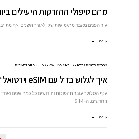
מהם
מהם טיפולי ההזרקות היעילים ביו
טיפולי
ההזרקות
עור הפנים מאבד מהגמישות שלו לאורך השנים ואף מתייבש 
היעילים
ביותר
קרא עוד ←
לעור
הפנים
על
מערכת חדשות נתניה
13 באוגוסט 2023
15:50
סגור לתגובות
שלך?
איך
איך לגלוש בזול עם eSIM וירטואלי?
לגלוש
בזול
עם
החדשים. ה- SIM
ESIM
קרא עוד ←
וירטואלי?