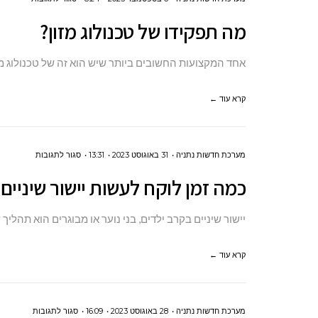
מה
מה תפקידו של טכנולוג מזון?
תפקידו
של
אחד המקצועות החשובים ביותר שיש הוא זה של טכנולוג מז
טכנולוג
מזון?
קרא עוד ←
על
מערכת חדשות נתניה
31 באוגוסט 2023
13:31
סגור לתגובות
כמה
כמה זמן לוקח לעשות יישור שיניים
זמן
לוקח
יישור שיניים בקרב ילדים, בני נוער או מבוגרים הוא תהליך
לעשות
יישור
קרא עוד ←
שיניים?
על
מערכת חדשות נתניה
28 באוגוסט 2023
16:09
סגור לתגובות