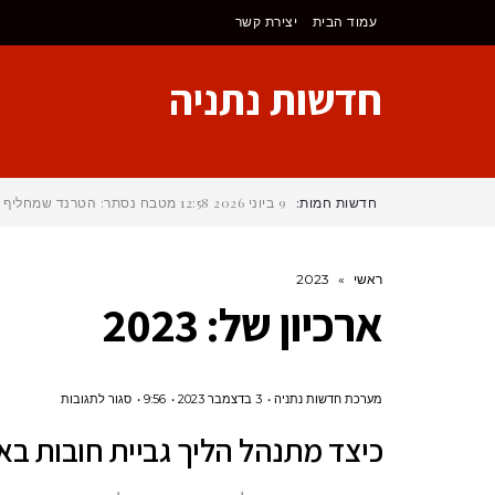
לתוכן
עמוד הבית
יצירת קשר
חדשות נתניה
חדשות חמות:
9 ביוני 2026
12:58
מטבח נסתר: הטרנד שמחליף את 
ראשי
»
2023
ארכיון של:
2023
על
מערכת חדשות נתניה
3 בדצמבר 2023
9:56
סגור לתגובות
כיצד
כיצד מתנהל הליך גביית חובות בא
מתנהל
הליך