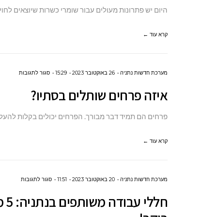
כשרים
היום יש פתרונות מעולים עבור שומרי כשרות שיוצאים לח
באירופה
קרא עוד ←
על
מערכת חדשות נתניה
26 באוקטובר 2023
15:29
סגור לתגובות
איזה
איזה פרחים שותלים בסתיו?
פרחים
שותלים
פרחים הם תמיד דבר מבורך. הפרחים יכולים בקלות להעלות
בסתיו?
קרא עוד ←
על
מערכת חדשות נתניה
20 באוקטובר 2023
11:51
סגור לתגובות
חללי
חל
עבודה