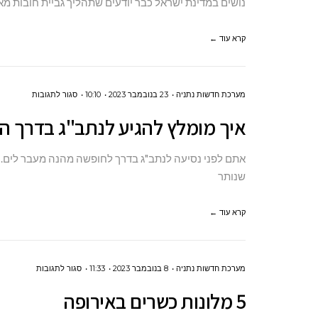
נושים במדינת ישראל כבר יודעים שתהליך גביית חובות מא
גביית
חובות
קרא עוד ←
באמצעות
עורך
על
מערכת חדשות נתניה
23 בנובמבר 2023
10:10
סגור לתגובות
דין?
איך
איך מומלץ להגיע לנתב"ג בדרך ה
מומלץ
להגיע
אתם לפני נסיעה לנתב"ג בדרך לחופשה מהנה מעבר לים. ה
לנתב"ג
שנותר
בדרך
קרא עוד ←
הקלה,
המהירה
והטובה
על
מערכת חדשות נתניה
8 בנובמבר 2023
11:33
סגור לתגובות
ביותר?
5
5 מלונות כשרים באירופה
מלונות