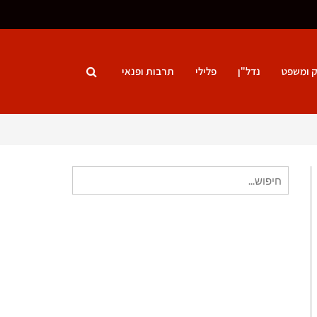
ק ומשפט
נדל"ן
פלילי
תרבות ופנאי
חיפוש
עבור: