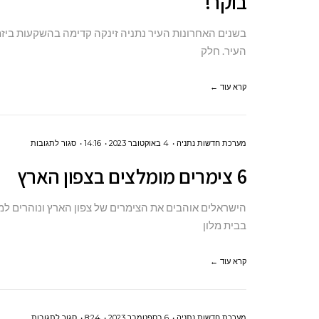
בוקר!
משותפים
בנתניה:
בשנים האחרונות העיר נתניה זינקה קדימה בהשקעות ביזמ
5
העיר. חלק
מתחמי
עבודה
קרא עוד ←
שכיף
לנו
על
מערכת חדשות נתניה
4 באוקטובר 2023
14:16
סגור לתגובות
לבוא
6
אליהם
6 צימרים מומלצים בצפון הארץ
צימרים
בכל
מומלצים
בוקר!
הישראלים אוהבים את הצימרים של צפון הארץ ונוהרים ל
בצפון
בבית מלון
הארץ
קרא עוד ←
על
מערכת חדשות נתניה
6 בספטמבר 2023
8:24
סגור לתגובות