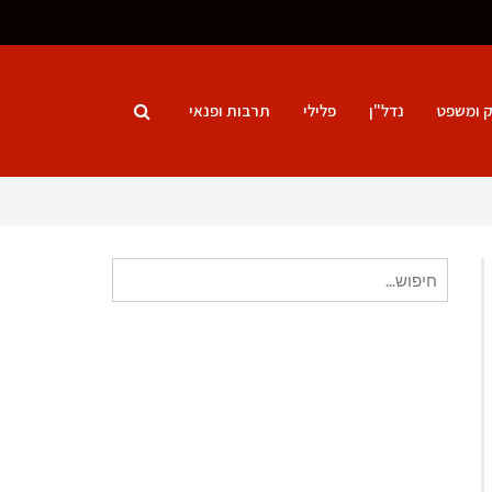
ק ומשפט
נדל"ן
פלילי
תרבות ופנאי
חיפוש
עבור: