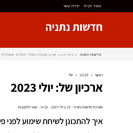
לתוכן
עמוד הבית
יצירת קשר
חדשות נתניה
חדשות חמות:
9 ביוני 2026
12:58
מטבח נסתר: הטרנד שמחליף את 
ראשי
»
2023
»
יולי
ארכיון של:
יולי 2023
על
מערכת חדשות נתניה
23 ביולי 2023
14:52
סגור לתגובות
איך
איך להתכונן לשיחת שימוע לפני פי
להתכונן
לשיחת