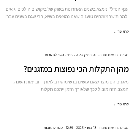
בקניית
ענף הנדל"ן נימצא בשנים האחרונות בשוק של ביקושים הולכים וגואים
דירה
ולמרות שהמומחים טוענים שאנו נמצאים בשיא, הרי שגם בשנים עברו
על
קרא עוד ←
הנייר
?
על
מערכת חדשות נתניה
20 במרץ 2023
9:15
סגור לתגובות
מהן
מהן התקלות הכי נפוצות במזגנים?
התקלות
הכי
מזגנים הם מוצר שאנו עושים בו שימוש רב לאורך רוב ימות השנה.
נפוצות
המצב הזה מוביל לכך שלאורך הזמן ייתכנו תקלות
במזגנים?
קרא עוד ←
על
מערכת חדשות נתניה
13 במרץ 2023
12:59
סגור לתגובות