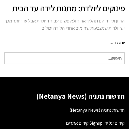
פינוקים
פינוקים ליולדת: מתנות לידה עד הבית
ליולדת:
מתנות
הריון ולידה הם תהליך ארוך ולא פשוט עבור היולדת אבל עוד יותר מכך
לידה
יש יולדות שנשבעות שהימים אחרי הלידה יכולים
עד
קרא עוד ←
הבית
חיפוש
עבור:
חדשות נתניה (Netanya News)
חדשות נתניה (Netanya News)
קידום על ידי Signup קידום אתרים