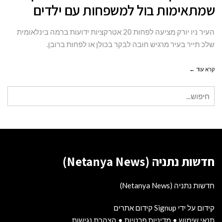
שמתאימות בול למשפחות עם ילדים
פחות
מוכרות
העיר ניו יורק מציעה לפחות 20 אטרקציות ידועות ברמה בינלאומית
בניו
שלכ תייר בעיר מרגיש חובה לבקר בכולן או לפחות ברובן.
יורק
שמתאימות
קרא עוד ←
בול
חיפוש
למשפחות
עבור:
עם
ילדים
חדשות נתניה (Netanya News)
חדשות נתניה (Netanya News)
קידום על ידי Signup קידום אתרים
תנאי שימוש
•
מדיניות פרטיות
•
הצהרת נגישות