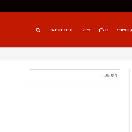
ק ומשפט
נדל"ן
פלילי
תרבות ופנאי
חיפוש
עבור: