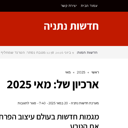
לתוכן
עמוד הבית
יצירת קשר
חדשות נתניה
חדשות חמות:
9 ביוני 2026
12:58
מטבח נסתר: הטרנד שמחליף את 
ראשי
»
2025
»
מאי
ארכיון של:
מאי 2025
על
מערכת חדשות נתניה
20 במאי 2025
7:40
סגור לתגובות
מגמות
מגמות חדשות בעולם עיצוב הפרחים:
חדשות
את הטבע
בעולם