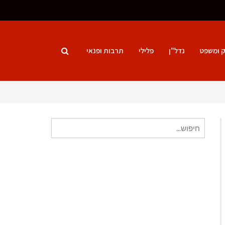
ק ומשפט
נדל"ן
פלילי
תרבות ופנאי
חיפוש
עבור: