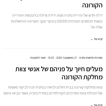
הקורונה
בהכנסות
העירייה
דו"ח חדש של עיריית נתניה מציג ירידה גדולה בהכנסות העירייה
עקב
בשנת הכספים הנוכחית (2020) בעיקר עקב הקורונה וההשלכות
הקורונה
שלה על
קרא עוד ←
על
מערכת חדשות נתניה
21 באוקטובר 2020
12:03
סגור לתגובות
מעלים
מעלים חיוך על פניהם של אנשי צוות
חיוך
מחלקת הקורונה
על
פניהם
צוות מחלקת קורונה בבית חולים לניאדו בנתניה זכה לביקור משמח
של
של הנהלת צוות המרכזים הקהילתיים במזרח נתניה, אשר הביאו עימם
אנשי
צוות
קרא עוד ←