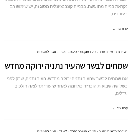
לבנייה
נקראת בנייה מתועשת. בבנייה קונבנציונלית מסוג זה, יש שימוש רב
בעובדים,
קלה?
קרא עוד ←
על
מערכת חדשות נתניה
20 באוקטובר 2020
11:49
סגור לתגובות
שמחים
שמחים לבשר שהעיר נתניה ירוקה מחדש
לבשר
שהעיר
אנו שמחים לבשר שהעיר נתניה ירוקה מחדש. העיר נתניה, שרק לפני
נתניה
כשלושה שבועות הוכרזה כאדומה לאחר שיעורי תחלואה הולכים
וגדלים,
ירוקה
מחדש
קרא עוד ←
על
מערכת חדשות נתניה
18 באוקטובר 2020
12:47
סגור לתגובות