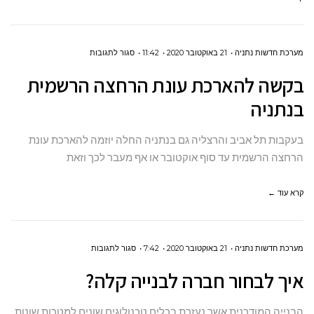
מחלקת
הקורונה
על
מערכת חדשות נתניה
21 באוקטובר 2020
11:42
סגור לתגובות
בקשה
בקשה להארכת עונת הרחצה הרשמית
להארכת
בנתניה
עונת
הרחצה
בעקבות תל אביב והרצליה גם בנתניה החלה יוזמה להארכת עונת
הרשמית
הרחצה הרשמית עד סוף אוקטובר או אף מעבר לכך וזאת
בנתניה
קרא עוד ←
על
מערכת חדשות נתניה
21 באוקטובר 2020
7:42
סגור לתגובות
איך
איך לבחור חברה לבנייה קלה?
לבחור
חברה
הבנייה המודרנית אשר נעזרת בכלים טכנולוגים שונים למטרות שונות,