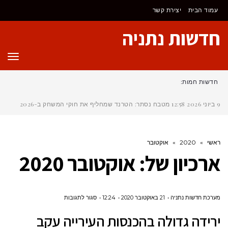
לתוכן
עמוד הבית
יצירת קשר
חדשות נתניה
תפר
חדשות חמות:
9 ביוני 2026
12:58
מטבח נסתר: הטרנד שמחליף את חוקי המשחק ב-2026
ראשי
»
2020
»
אוקטובר
ארכיון של:
אוקטובר 2020
על
מערכת חדשות נתניה
21 באוקטובר 2020
12:24
סגור לתגובות
ירידה
ירידה גדולה בהכנסות העירייה עקב
גדולה