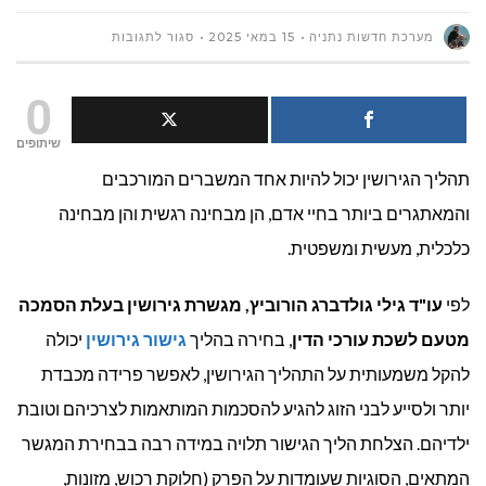
על
מערכת חדשות נתניה
15 במאי 2025
סגור לתגובות
איך
0
לבחור
שיתופים
תהליך הגירושין יכול להיות אחד המשברים המורכבים
מגשר
והמאתגרים ביותר בחיי אדם, הן מבחינה רגשית והן מבחינה
גירושין
כלכלית, מעשית ומשפטית.
מומלץ?
לפי
עו"ד גילי גולדברג הורוביץ, מגשרת גירושין בעלת הסמכה
מטעם לשכת עורכי הדין
, בחירה בהליך
גישור גירושין
יכולה
להקל משמעותית על התהליך הגירושין, לאפשר פרידה מכבדת
יותר ולסייע לבני הזוג להגיע להסכמות המותאמות לצרכיהם וטובת
ילדיהם. הצלחת הליך הגישור תלויה במידה רבה בבחירת המגשר
המתאים, הסוגיות שעומדות על הפרק (חלוקת רכוש, מזונות,