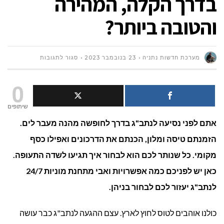
בדרך הקלה, המהירה
והטובה ביותר?
על
מערכת חדשות נתניה
23 בנובמבר 2023
סגור לתגובות
איך
0
מומלץ
שיתופים
אתם לפני נסיעה לנתב"ג בדרך לחופשה מהנה מעבר לים.
להגיע
הזמנתם טיסה ומלון, הכנתם את הדרכונים ואפילו כסף
לנתב"ג
מקומי. כל שנותר לכם הוא לבחור איך תגיעו לשדה התעופה.
בדרך
כאן יש לפניכם כמה אפשרויות ואבי מתחנת מוניות 24/7
לנתב"ג יעזור לכם לבחור בניהן.
הקלה,
המהירה
כולנו אוהבים לטוס לחוץ לארץ. עצם ההגעה לנתב"ג כבר עושה