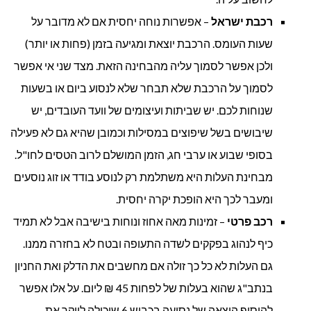
רכבת ישראל
– אפשרות נוחה יחסית אם לא מדובר על
שעות העומס. הרכבת יוצאת ומגיעה בזמן (פחות או יותר)
ולכן אפשר לסמוך עליה מהבחינה הזאת. מצד שני אי אפשר
לסמוך על הרכבת שלא תבחר שלא לנסוע ביום או בשעות
שנוחות לכם. יש שביתות ועיצומים של וועד העובדים, יש
שיבושים בשל שיפוצים במסילות וכמובן שהיא גם לא פעילה
בסופי שבוע או ערבי חג, הזמן המושלם לרוב הטסים לחו"ל.
מבחינת העלות היא משתלמת רק לנוסע בודד או זוג נוסעים
ומעבר לכך היא הופכת יקרה יחסית.
רכב פרטי
– זמינות מאה אחוז ונוחות בישיבה אבל לא תמיד
כיף לנהוג בפקקים לשדה התעופה ובטח לא בחזרה ממנו.
גם העלות לא כל כך זולה אם מחשבים את הדלק ואת החניון
בנתב"ג שהוא בעלות של לפחות 45 ₪ ליום. על אלו אפשר
להוסיף הוצאה של נסיעה בכביש 6 שיכולה לייקר את