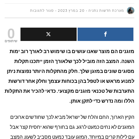
על
מערכת חדשות נתניה
20 במרץ 2023
סגור לתגובות
מהן
0
התקלות
שיתופים
מזגנים הם מוצר שאנו עושים בו שימוש רב לאורך רוב ימות
הכי
השנה. המצב הזה מוביל לכך שלאורך הזמן ייתכנו תקלות
נפוצות
מסוגים שונים במזגן שלך. חלק מהתקלות היותר נפוצות ניתן
במזגנים?
למנוע מראש או לטפל בהן בכוחות עצמך וחלק אחר דורשות
התערבות של טכנאי מזגנים מקצועי. כדאי להכיר את התקלות
הללו ומה נדרש כדי לתקן אותן.
הקיץ הארוך, החם והלח של ישראל מביא לכך שחודשים ארוכים
המזגנים לא נחים כמעט לרגע. גם בחורף שהוא יחסית קצר אבל
עם לילות קרים במיוחד, המזגן עובד כמעט מסביב לשעון. המצב