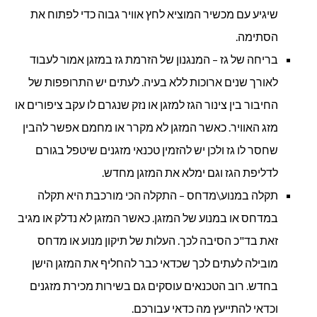
שיגיע עם מכשיר המוציא לחץ אוויר גבוה כדי לפתוח את
הסתימה.
בריחה של גז – המנגנון של הזרמת גז במזגן אמור לעבוד
לאורך שנים ארוכות ללא בעיה. לעתים יש התרופפות של
החיבור בין צינור הגז למזגן או נזק שנגרם לו עקב ציפורים או
מזג האוויר. כאשר המזגן לא מקרר או מחמם אפשר להבין
שחסר לו גז ולכן יש להזמין טכנאי מזגנים שיטפל בגורם
לדליפת הגז וגם ימלא את המזגן מחדש.
תקלה במנוע\מדחס – התקלה הכי מורכבת היא תקלה
במדחס או במנוע של המזגן. כאשר המזגן לא נדלק או מגיב
זאת בד"כ הסיבה לכך. העלות של תיקון מנוע או מדחס
מובילה לעתים לכך שכדאי כבר להחליף את המזגן הישן
בחדש. רוב הטכנאים עוסקים גם בשירות מכירת מזגנים
וכדאי להתייעץ מה כדאי עבורכם.