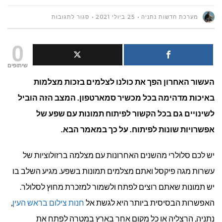
על
מערכת חדשות נתניה
25 ביולי 2021
סגור לתגובות
פיתוח
0
תמונות
שיתופים
העשור האחרון הפך את כולנו לצלמים בזכות מצלמות
בתקופת
באיכות מדהימה בכל מכשיר סמארטפון. המצב הזה הוביל
הדיגיטל
לשינויים גם בכל הקשור לפיתוח תמונות עם שפע של
אפשרויות שונות לפיתוח. על כך במאמר הבא.
יש לכם סלולרי מהשנים האחרונות עם מצלמה ברזולוציות של
עשרות מגה פיקסל ואתם מצלמים תמונות בשפע. מגיע השלב בו
יש תמונות שאתם רוצים לפתח ולשמור למזכרת מחוץ לסלולר.
האפשרות הבסיסית ביותר היא לגשת אל
חנות צילום בראש העין
,
נתניה, הרצליה או כל מקום אחר בארץ במטרה לפתח את