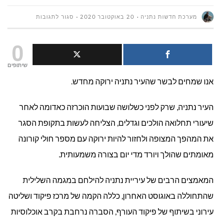
על
מערכת חדשות נתניה
20 באוקטובר 2020
סגור לתגובות
שמחים
0
לבשר
שיתופים
אנו שמחים לבשר שהעיר נתניה ירוקה מחדש.
שהעיר
נתניה
העיר נתניה, שרק לפני כשלושה שבועות הוכרזה כאדומה לאחר
שיעורי תחלואה הולכים וגדלים, הצליחה לעשות בתקופת הסגר
ירוקה
את המהפך המצופה ולחזור להיות ירוקה עם מספר חולי קורונה
מחדש
מאומתים שהולך ויורד מדי יום בצורה משמעותית.
המאמצים הרבים של עיריית נתניה להילחם במגמה השלילית
שהתחוללה באוגוסט האחרון, כללה הקמה של מרכז פיקוד ושליטה
עירוני בשיתוף של פיקוד העורף, הסברה נרחבת בקרב אוכלוסיות