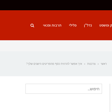
ק ומשפט
נדל"ן
פלילי
תרבות ופנאי
ראשי
»
צרכנות
»
איך אפשר להרוויח כסף מהפריטים הישנים שלך?
חיפוש
עבור: