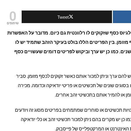
איך
0
Tweet
אפשר
שיתופים
להרוויח
גיוס כסף שזקוקים לו רלוונטית גם כיום. מדובר על האפשרות
מזומן. בין הפריטים הללו בולט בעיקר הזהב שתמיד יש לו
כסף
נים. כמו כן יש ערך וביקוש לפריטים דומים שעשויים כסף
מהפריטים
הישנים
 להם ערך וניתן למכור אותם כאשר זקוקים לכסף מזומן. סביר
שלך?
בסוגים שונים של תכשיטים או פריטי יודאיקה וכדומה. מכירה
ומן או להמיר אותם בתכשיטי זהב אחרים.
יות תכשיטים או סוחרים שמתמחים בפריטים מסוג זה ויודעים
ו כן יש מקרים בהם ניתן למכור תכשיטי זהב או כלי יודאיקה
האינטרנט או המרקטפלייס של פייסבוק.