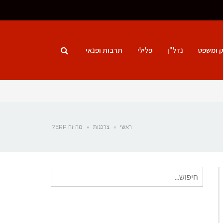
ק ומשפט
נדל"ן
פלילי
תרבות ופנאי
ראשי
»
צרכנות
»
מה זה ERP?
חיפוש
עבור: