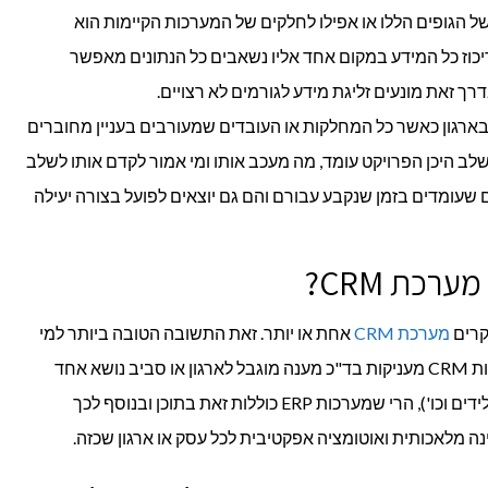
ל הגופים הללו או אפילו לחלקים של המערכות הקיימות הוא
יכוז כל המידע במקום אחד אליו נשאבים כל הנתונים מאפשר
דרך זאת מונעים זליגת מידע לגורמים לא רצויים.
 בארגון כאשר כל המחלקות או העובדים שמעורבים בעניין מחוברים
לב היכן הפרויקט עומד, מה מעכב אותו ומי אמור לקדם אותו לשלב
 שעומדים בזמן שנקבע עבורם והם גם יוצאים לפועל בצורה יעילה
מערכת CRM
אחת או יותר. זאת התשובה הטובה ביותר למי
שלא מבדילים בין השניים. בעוד שמערכות CRM מעניקות בד"כ מענה מוגבל לארגון או סביב נושא אחד
בלבד (לוגיסטיקה, שירות לקוחות, ניהול לידים וכו'), הרי שמערכות ERP כוללות זאת בתוכן ובנוסף לכך
 מלאכותית ואוטומציה אפקטיבית לכל עסק או ארגון שכזה.