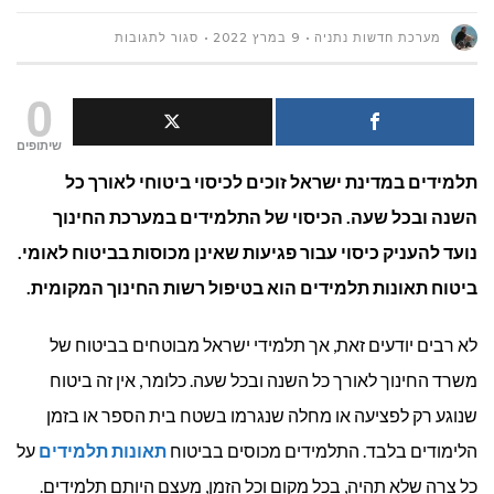
על
מערכת חדשות נתניה
9 במרץ 2022
סגור לתגובות
מה
0
כוללת
שיתופים
תלמידים במדינת ישראל זוכים לכיסוי ביטוחי לאורך כל
פוליסת
השנה ובכל שעה. הכיסוי של התלמידים במערכת החינוך
ביטוח
נועד להעניק כיסוי עבור פגיעות שאינן מכוסות בביטוח לאומי.
תאונות
ביטוח תאונות תלמידים הוא בטיפול רשות החינוך המקומית.
תלמידים?
לא רבים יודעים זאת, אך תלמידי ישראל מבוטחים בביטוח של
משרד החינוך לאורך כל השנה ובכל שעה. כלומר, אין זה ביטוח
שנוגע רק לפציעה או מחלה שנגרמו בשטח בית הספר או בזמן
הלימודים בלבד. התלמידים מכוסים בביטוח
תאונות תלמידים
על
כל צרה שלא תהיה, בכל מקום וכל הזמן, מעצם היותם תלמידים.