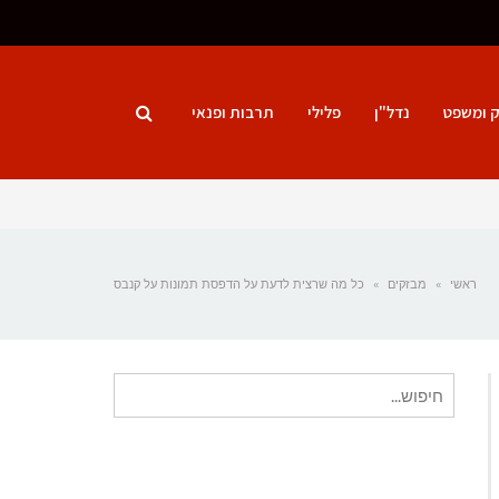
ק ומשפט
נדל"ן
פלילי
תרבות ופנאי
ראשי
»
מבזקים
»
כל מה שרצית לדעת על הדפסת תמונות על קנבס
חיפוש
עבור: