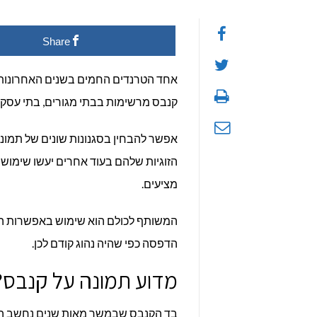
כל
Share
מה
שרצ
אחד הטרנדים החמים בשנים האחרונות ב
קנבס מרשימות בבתי מגורים, בתי עסק 
לדע
על
אפשר להבחין בסגנונות שונים של תמונ
הזוגיות שלהם בעוד אחרים יעשו שימוש ב
הדפ
מציעים.
תמו
המשותף לכולם הוא שימוש באפשרות הט
על
הדפסה כפי שהיה נהוג קודם לכן.
קנב
מדוע תמונה על קנבס?
בד הקנבס שבמשך מאות שנים נחשב הבד